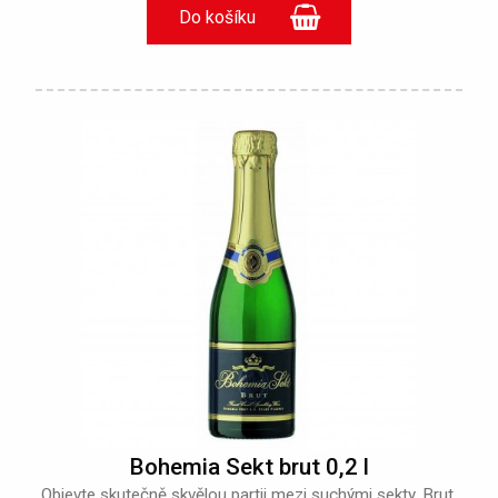
Bohemia Sekt brut 0,2 l
Objevte skutečně skvělou partii mezi suchými sekty. Brut,