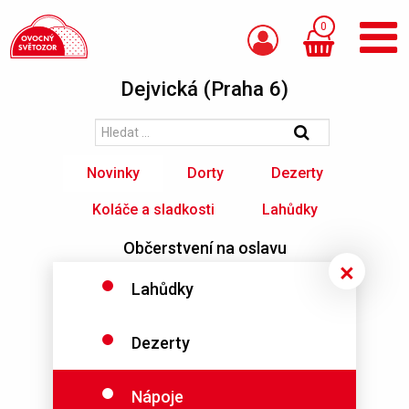
0
Dejvická (Praha 6)
Novinky
Dorty
Dezerty
Koláče a sladkosti
Lahůdky
Občerstvení na oslavu
Boxy snídaňové a jiné
Zmrzliny
Lahůdky
Nápoje
Ostatní
Dezerty
Nápoje