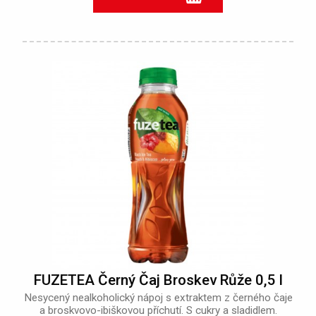
FUZETEA Černý Čaj Broskev Růže 0,5 l
Nesycený nealkoholický nápoj s extraktem z černého čaje
a broskvovo-ibiškovou příchutí. S cukry a sladidlem.