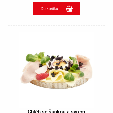
Chléb se šunkou a sýrem