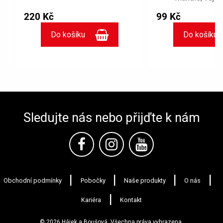
citrónovou kůru, va
220 Kč
99 Kč
a kypřící p
Sledujte nás nebo přijďte k nám
Obchodní podmínky
Pobočky
Naše produkty
O nás
Kariéra
Kontakt
© 2026 Hájek a Boušová. Všechna práva vyhrazena.