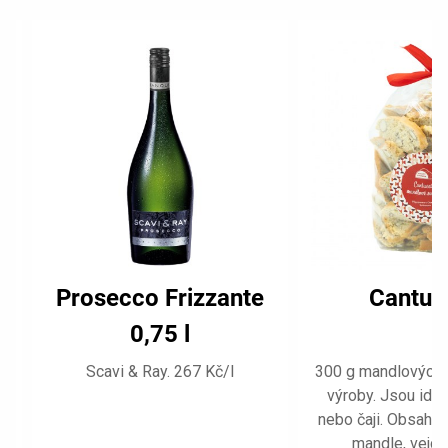
Prosecco Frizzante
Cantuc
0,75 l
Scavi & Ray. 267 Kč/l
300 g mandlových 
výroby. Jsou ideá
nebo čaji. Obsahují
mandle, vejce