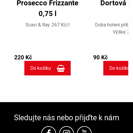
Prosecco Frizzante
Dortová f
0,75 l
Scavi & Ray. 267 Kč/l
Doba hoření přibli
Výška: 2
x
í
220 Kč
90 Kč
Sledujte nás nebo přijďte k nám