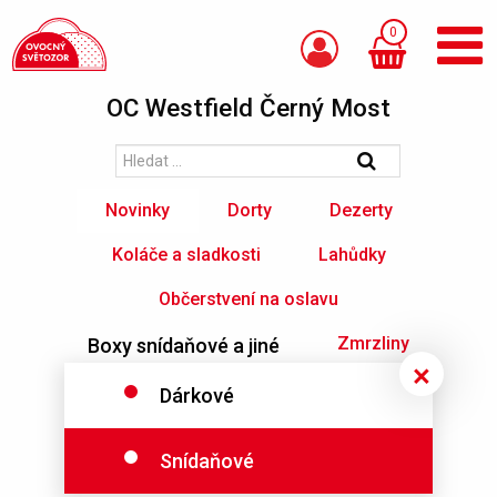
0
OC Westfield Černý Most
Novinky
Dorty
Dezerty
Koláče a sladkosti
Lahůdky
Občerstvení na oslavu
Zmrzliny
Boxy snídaňové a jiné
Nápoje
Ostatní
Dárkové
Snídaňové