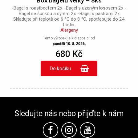
Box bagelů velký – 8ks
-Bagel s roastbeefem 2x -Bagel s uzeným lososem 2x -
Bagel se šunkou a sýrem 2x -Bagel s pastrami 2x
Skladujte při teplotě od 6 °C do 8 °C, spotřebujte do 24
hodin.
Alergeny
Tento výrobek je k dispozici od
pondělí 10. 8. 2026.
680 Kč
Sledujte nás nebo přijďte k nám