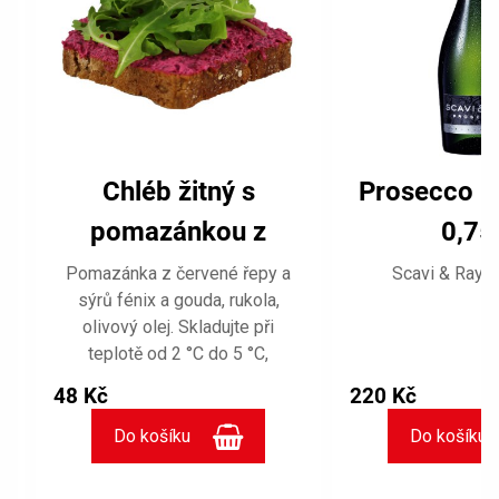
Chléb žitný s
Prosecco F
pomazánkou z
0,75 
červené řepy
Pomazánka z červené řepy a
Scavi & Ray. 
sýrů fénix a gouda, rukola,
olivový olej. Skladujte při
teplotě od 2 °C do 5 °C,
spotřebujte v den nákupu.
48 Kč
220 Kč