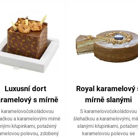
Luxusní dort
Royal karamelový 
ramelový s mírně
mírně slanými
lanými křupinkami
křupinkami
 karamelovočokoládovou
S karamelovočokoládovou
ačkou a karamelovými mírně
šlehačkou a karamelovými, mí
mini
anými křupinkami, potažený
slanými křupinkami, potažen
amelovou polevou, zdobený
karamelovou polevou se