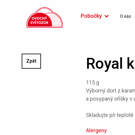
Pobočky
O nás
Royal k
Zpět
115 g
Výborný dort z kara
a posypaný oříšky v 
Skladujte při teplotě
Alergeny