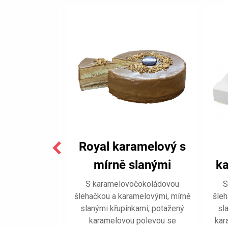
í dort
Royal karamelový s
ý s mírně
mírně slanými
ka
řupinkami
křupinkami
s
čokoládovou
S karamelovočokoládovou
S
melovými mírně
šlehačkou a karamelovými, mírně
šleh
ni
ami, potažený
slanými křupinkami, potažený
sl
evou, zdobený
karamelovou polevou se
kar