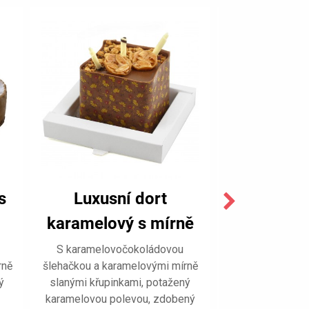
s
Luxusní dort
Royal kar
karamelový s mírně
mírně 
slanými křupinkami
křupi
S karamelovočokoládovou
S karamelovo
rně
šlehačkou a karamelovými mírně
šlehačkou a kara
mini
ý
slanými křupinkami, potažený
slanými křupin
karamelovou polevou, zdobený
karamelovou