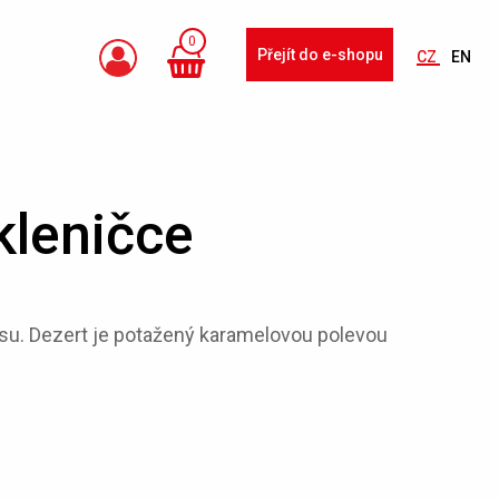
0
Přejít do e-shopu
CZ
EN
kleničce
usu. Dezert je potažený karamelovou polevou