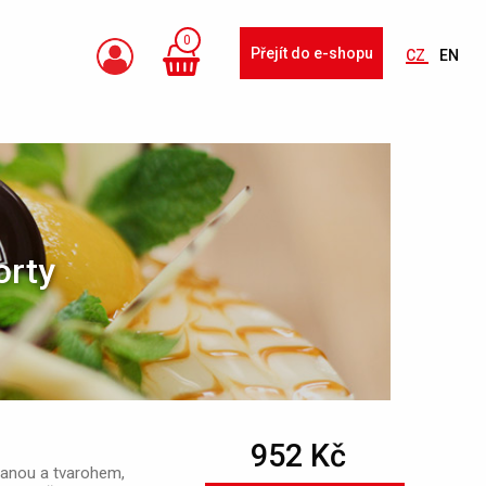
0
Přejít do e-shopu
CZ
EN
orty
952 Kč
anou a tvarohem,