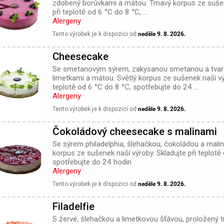
zdobený borůvkami a mátou. Tmavý korpus ze sušene
při teplotě od 6 °C do 8 °C, ...
Alergeny
Tento výrobek je k dispozici od
neděle 9. 8. 2026.
Cheesecake
Se smetanovým sýrem, zakysanou smetanou a tva
limetkami a mátou. Světlý korpus ze sušenek naší výr
teplotě od 6 °C do 8 °C, spotřebujte do 24 ...
Alergeny
Tento výrobek je k dispozici od
neděle 9. 8. 2026.
Čokoládový cheesecake s malinami
Se sýrem philadelphia, šlehačkou, čokoládou a mal
korpus ze sušenek naší výroby. Skladujte při teplotě
spotřebujte do 24 hodin.
Alergeny
Tento výrobek je k dispozici od
neděle 9. 8. 2026.
Filadelfie
S žervé, šlehačkou a limetkovou šťávou, proložený