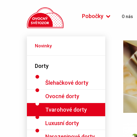
OC Quadrio (Praha 1)
Pobočky
O nás
Novinky
Dorty
Šlehačkové dorty
Ovocné dorty
Tvarohové dorty
Luxusní dorty
Narozeninové dorty