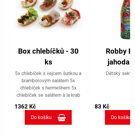
Box chlebíčků - 30
Robby B
ks
jahoda 0
5x chlebíček s vejcem šunkou a
Dětský sekt. 
bramborovým salátem 5x
chlebíček s hermelínem 5x
chlebíček se salátem à la krab
5x chlebíček s uherským
1362 Kč
83 Kč
salámem 5x chlebíček s
krkovicí a křenem 5x chlebíček
se žervé a sušenými rajčaty.
Zdobení výrobků se může v