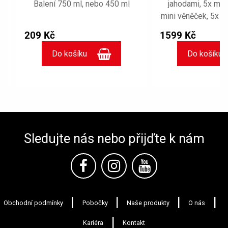
Balení 750 ml, nebo 450 ml
jahodami, 5x mini
mini věněček, 5x mi
mini royal čokolád
209 Kč
1599 Kč
minidezertu "Špičk
se může lišit,
občasných výpadk
dodavatele čo
destičk
Sledujte nás nebo přijďte k nám
Obchodní podmínky
Pobočky
Naše produkty
O nás
Kariéra
Kontakt