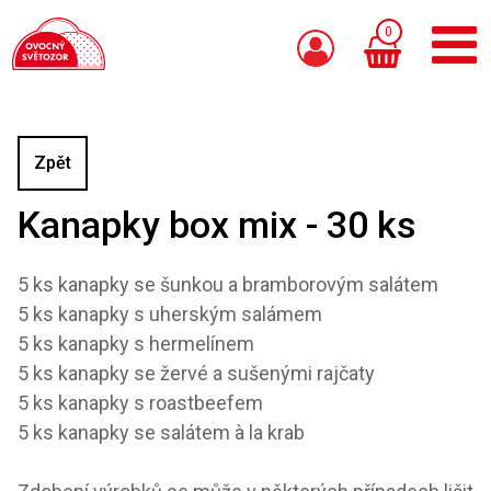
0
Zpět
Kanapky box mix - 30 ks
5 ks kanapky se šunkou a bramborovým salátem
5 ks kanapky s uherským salámem
5 ks kanapky s hermelínem
5 ks kanapky se žervé a sušenými rajčaty
5 ks kanapky s roastbeefem
5 ks kanapky se salátem à la krab