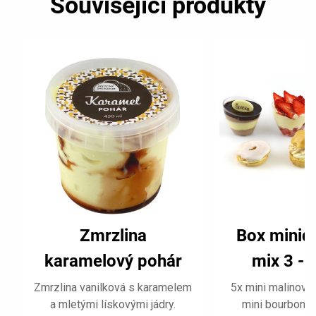
Související produkty
Zmrzlina
Box minid
karamelový pohár
mix 3 - 
450 ml
m
Zmrzlina vanilková s karamelem
5x mini malinový 
a mletými lískovými jádry.
mini bourbons