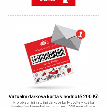
Virtuální dárková karta v hodnotě 200 Kč
Pro objednání virtuální dárkové karty zvolte v košíku
doručení na kteroukoli provozovnu - PDF vám přijde e-