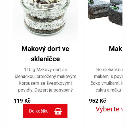
Makový dort ve
Mako
skleničce
110 g Makový dort se
Se šlehačkou 
šlehačkou, proložený makovým
mákem, s povidl
korpusem se švestkovými
čoko vrtulkami, ko
povidly. Dezert je posypaný
cukru a máku (
čokoládovými vrtulkami.
mouku). Skladujte p
119 Kč
952 Kč
Připraveno ručně z čerstvých
6 °C do 8 °C, spot
Vyberte v
surovin. Skladujte při teplotě od
hodin.
6 °C do 8 °C, spotřebujte do 24
hodin.