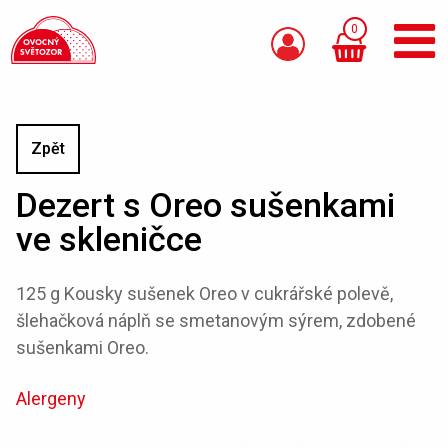
0
Zpět
Dezert s Oreo sušenkami
ve skleničce
125 g Kousky sušenek Oreo v cukrářské polevě,
šlehačková náplň se smetanovým sýrem, zdobené
sušenkami Oreo.
Alergeny