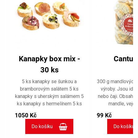
Kanapky box mix -
Cantuc
30 ks
5 ks kanapky se šunkou a
300 g mandlových 
bramborovým salátem 5 ks
výroby. Jsou ideá
kanapky s uherským salámem 5
nebo čaji. Obsahují
ks kanapky s hermelínem 5 ks
mandle, vejce
kanapky se žervé a sušenými
citrónovou kůru, va
1050 Kč
99 Kč
rajčaty 5 ks kanapky s
a kypřící p
roastbeefem 5 ks kanapky se
6
salátem à la krab Zdobení